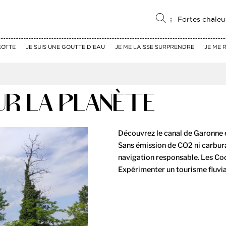
Fortes chaleu
EOTTE
JE SUIS UNE GOUTTE D'EAU
JE ME LAISSE SURPRENDRE
JE ME 
UR LA PLANÈTE
Découvrez le canal de Garonne e
Sans émission de CO2 ni carburan
navigation responsable. Les Coc
Expérimenter un tourisme fluvia