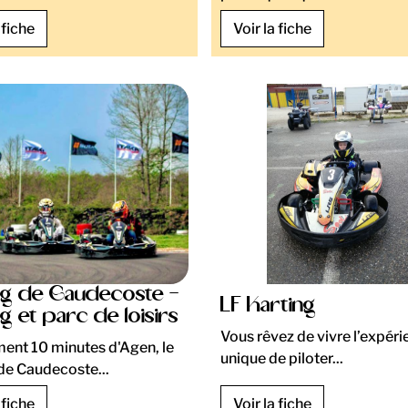
 fiche
Voir la fiche
ng de Caudecoste -
LF Karting
g et parc de loisirs
Vous rêvez de vivre l’expéri
ent 10 minutes d'Agen, le
unique de piloter...
de Caudecoste...
 fiche
Voir la fiche