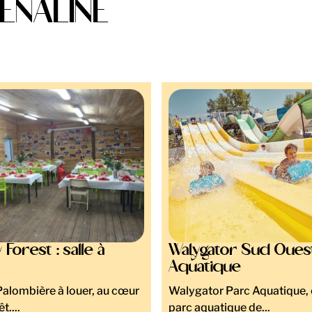
ÉNALINE
Forest : salle à
Walygator Sud Oues
Aquatique
 Palombière à louer, au cœur
Walygator Parc Aquatique, c
t....
parc aquatique de...