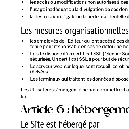
les accès ou modifications non autorisés à ces
l'usage inadéquat ou la divulgation de ces don
la destruction illégale ou la perte accidentelle
Les mesures organisationnelles 
les employés de l’Editeur qui ont accès à ces do
tenue pour responsable en cas de détournement
Le site dispose d'un certificat SSL ("Secure Soc
sécurisés. Un certificat SSL a pour but de sécuri
Le serveur web sur lequel sont recueillies et
révisées.
Les terminaux qui traitent les données disposen
Les Utilisateurs s’engagent à ne pas commettre d’ag
loi.
Article 6 : hébergem
Le Site est hébergé par :