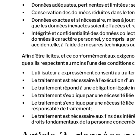
Données adéquates, pertinentes et limitées : se
Conservation des données réduites dans le temp
Données exactes et si nécessaire, mises à jour
que les données inexactes soient effacées et rec
Intégrité et confidentialité des données collec
données à caractère personnel, y compris la prot
accidentelle, à l’aide de mesures techniques o
Afin d'être licites, et ce conformément aux exigenc
que s'ils respectent au moins l'une des conditions 
L'utilisateur a expressément consenti au traite
Le traitement est nécessaire à l’exécution d'un
Le traitement répond à une obligation légale 
Le traitement s'explique par une nécessité lié
Le traitement s'explique par une nécessité liée à
responsable de traitement ;
Le traitement est nécessaire aux fins des intérê
droits fondamentaux de la personne concernée 