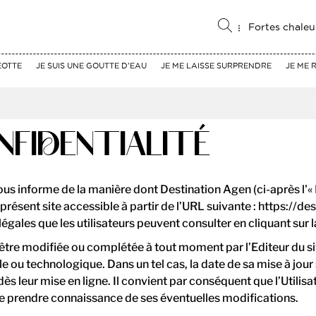
Fortes chaleu
EOTTE
JE SUIS UNE GOUTTE D'EAU
JE ME LAISSE SURPRENDRE
JE ME 
NFIDENTIALITÉ
ous informe de la manière dont Destination Agen (ci-après l'« E
 présent site accessible à partir de l’URL suivante : https://
égales que les utilisateurs peuvent consulter en cliquant sur l
 d’être modifiée ou complétée à tout moment par l’Editeur du 
le ou technologique. Dans un tel cas, la date de sa mise à jour
dès leur mise en ligne. Il convient par conséquent que l’Utilis
n de prendre connaissance de ses éventuelles modifications.