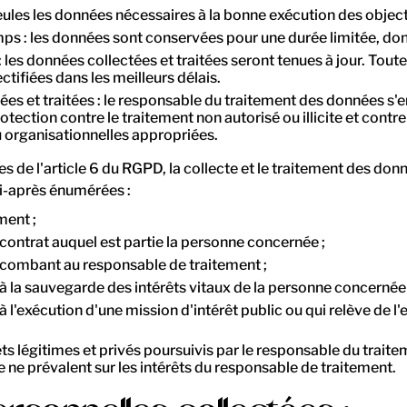
ules les données nécessaires à la bonne exécution des objectif
s : les données sont conservées pour une durée limitée, dont 
 : les données collectées et traitées seront tenues à jour. To
tifiées dans les meilleurs délais.
tées et traitées : le responsable du traitement des données s
ection contre le traitement non autorisé ou illicite et contre 
u organisationnelles appropriées.
es de l'article 6 du RGPD, la collecte et le traitement des do
ci-après énumérées :
ment ;
 contrat auquel est partie la personne concernée ;
incombant au responsable de traitement ;
e à la sauvegarde des intérêts vitaux de la personne concerné
 l'exécution d'une mission d'intérêt public ou qui relève de l'e
ts légitimes et privés poursuivis par le responsable du traitem
ne prévalent sur les intérêts du responsable de traitement.