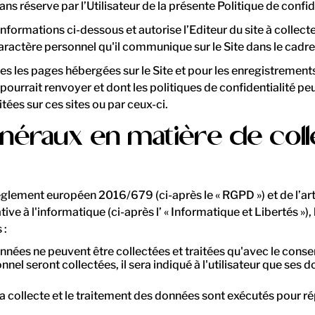
ans réserve par l’Utilisateur de la présente Politique de confide
informations ci-dessous et autorise l’Editeur du site à collect
 caractère personnel qu'il communique sur le Site dans le cad
tes les pages hébergées sur le Site et pour les enregistrements
pourrait renvoyer et dont les politiques de confidentialité peuv
ées sur ces sites ou par ceux-ci.
généraux en matière de col
lement européen 2016/679 (ci-après le « RGPD ») et de l’artic
ive à l'informatique (ci-après l’ « Informatique et Libertés »)
 :
données ne peuvent être collectées et traitées qu'avec le cons
el seront collectées, il sera indiqué à l'utilisateur que ses d
: la collecte et le traitement des données sont exécutés pour 