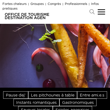
Fortes chaleurs
Groupes
Congrès
Professionnels
Infos
pratiques
Pause dej'
Les pitchounes à table
Entre ami.e.s
Instants romantiques
Gastronomiques
Saveurs locales
Soirées agenaises