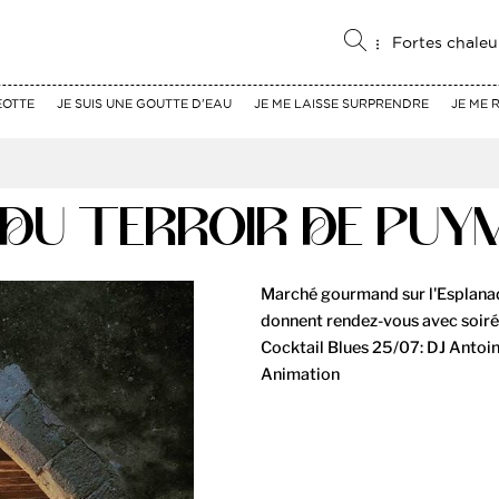
Fortes chaleu
EOTTE
JE SUIS UNE GOUTTE D'EAU
JE ME LAISSE SURPRENDRE
JE ME 
 DU TERROIR DE PUY
Marché gourmand sur l'Esplanad
donnent rendez-vous avec soirée
Cocktail Blues 25/07: DJ Antoin
Animation