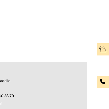
tadelle
 40 28 79
fr