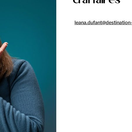
d'affaires
leana.dufant@destination