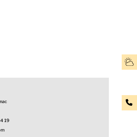
gnac
34 19
om