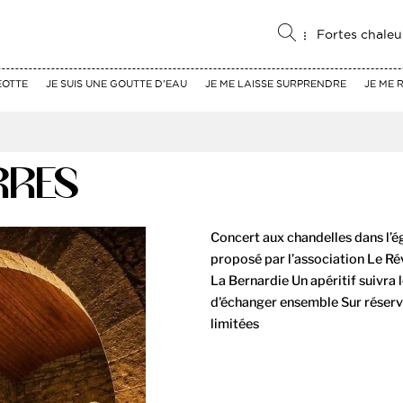
Fortes chaleu
EOTTE
JE SUIS UNE GOUTTE D'EAU
JE ME LAISSE SURPRENDRE
JE ME 
ERRES
Concert aux chandelles dans l’é
proposé par l’association Le Ré
La Bernardie Un apéritif suivra 
d'échanger ensemble Sur réser
limitées