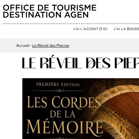
J'AI L'ACCENT D'ICI
J'AI LA BOUG
Accueil
Le Réveil des Pierres
LE RÉVEIL DES PI