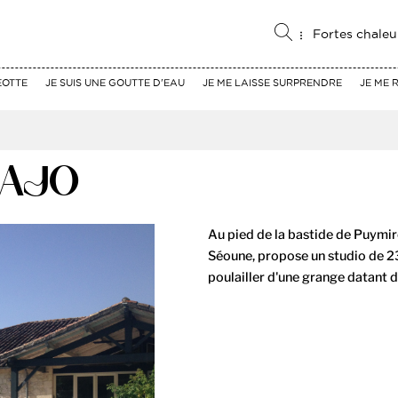
Fortes chaleu
EOTTE
JE SUIS UNE GOUTTE D'EAU
JE ME LAISSE SURPRENDRE
JE ME 
RAJO
Au pied de la bastide de Puymir
Séoune, propose un studio de 2
poulailler d'une grange datant d