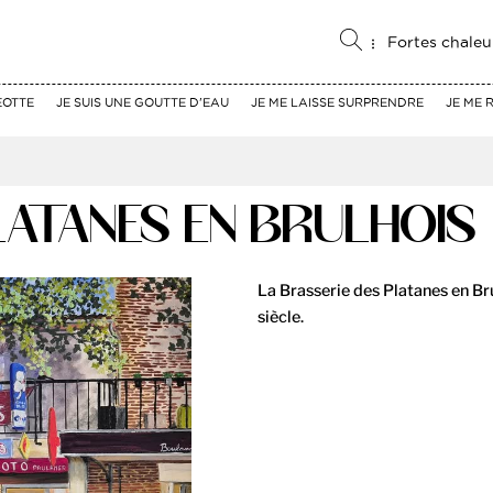
Fortes chaleu
EOTTE
JE SUIS UNE GOUTTE D'EAU
JE ME LAISSE SURPRENDRE
JE ME 
LATANES EN BRULHOIS
La Brasserie des Platanes en Bru
siècle.